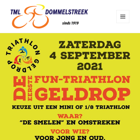
MENU
EN
TML Dommelstreek Geldrop
WIDGETS