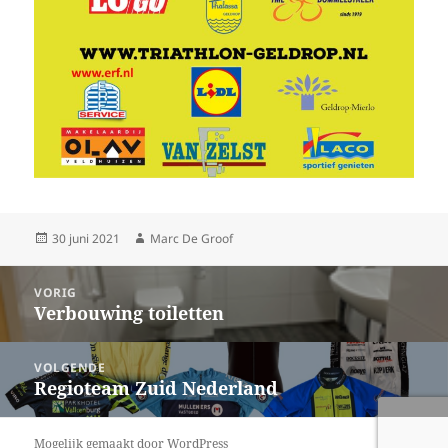
Geplaatst
Auteur
30 juni 2021
Marc De Groof
op
Bericht
VORIG
navigatie
Verbouwing toiletten
Vorig
bericht:
VOLGENDE
Regioteam Zuid Nederland
Volgend
bericht:
Mogelijk gemaakt door WordPress