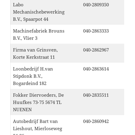
Labo
040-2809350
Mechanischebewerking
B.V., Spaarpot 44
Machinefabriek Brouns
040-2863333
B.V., Vlier 3
Firma van Grinsven,
040-2862967
Korte Kerkstraat 11
Loonbedrijf H.van
040-2863614
Stipdonk B.V.,
Bogardeind 182
Fokker Diervoeders, De
040-2835511
Huufkes 73-75 5674 TL
NUENEN
Autobedrijf Bart van
040-2860942
Lieshout, Mierloseweg