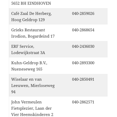
5652 BH EINDHOVEN
Café Zaal De Herberg,
040-2859026
Hoog Geldrop 129
Grieks Restaurant
040-2868654
Irodion, Bogardeind 17
ERF Service,
040-2436030
Lodewijkstraat 3A
Kuhn-Geldrop B.V.,
040-2893300
Nueneseweg 165
Wiselaar en van
040-2850491
Leeuwen, Mierloseweg
94
John Vermeulen
040-2862571
Fietsplezier, Laan der
Vier Heemskinderen 2