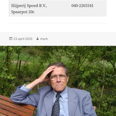
Slijperij Spoed B.V.,
040-2265541
Spaarpot 20c
Geplaatst
Auteur
23 april 2020
mark
op