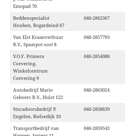
Emopad 70
Beddenspecialist
040-2862367
Houben, Bogardeind 67
Van Elst Kraanverhuur
040-2857793
B.V., Spaarpot oost 8
V.O.F. Primera
040-2854088
Coevering,
Winkelcentrum
Coevering 9
Autobedrijf Mario
040-2863024
Geboers B.V., Hulst 122
Stucadoorsbedrijf P.
040-2858839
Engelen, Rielsedijk 10
Transportbedrijf van
040-2859543
Happen, Smient 11