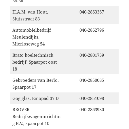
34-36
H.A.M. van Hout,
040-2863367
Sluisstraat 83
Automobielbedrijf
040-2862796
Meulendijks,
Mierloseweg 54
Brato koeltechnisch
040-2801739
bedrijf, Spaarpot oost
18
Gebroeders van Berlo,
040-2850085
Spaarpot 17
Gog glas, Emopad 37 D
040-2851098
BROVER
040-2863930
Bedrijfswageninrichtin
g B.V., spaarpot 10