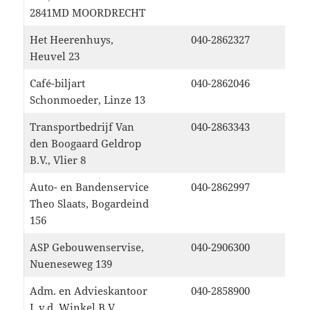
2841MD MOORDRECHT
Het Heerenhuys,
040-2862327
Heuvel 23
Café-biljart
040-2862046
Schonmoeder, Linze 13
Transportbedrijf Van
040-2863343
den Boogaard Geldrop
B.V., Vlier 8
Auto- en Bandenservice
040-2862997
Theo Slaats, Bogardeind
156
ASP Gebouwenservise,
040-2906300
Nueneseweg 139
Adm. en Advieskantoor
040-2858900
J. v.d. Winkel B.V.,