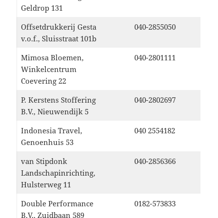
Geldrop 131
Offsetdrukkerij Gesta
040-2855050
v.o.f., Sluisstraat 101b
Mimosa Bloemen,
040-2801111
Winkelcentrum
Coevering 22
P. Kerstens Stoffering
040-2802697
B.V., Nieuwendijk 5
Indonesia Travel,
040 2554182
Genoenhuis 53
van Stipdonk
040-2856366
Landschapinrichting,
Hulsterweg 11
Double Performance
0182-573833
B.V., Zuidbaan 589