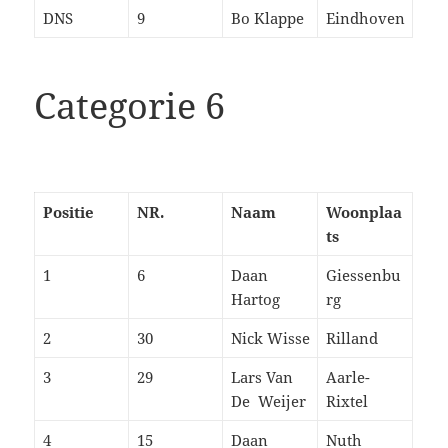
DNS
9
Bo Klappe
Eindhoven
Categorie 6
Positie
NR.
Naam
Woonplaa
ts
1
6
Daan
Giessenbu
Hartog
rg
2
30
Nick Wisse
Rilland
3
29
Lars Van
Aarle-
De Weijer
Rixtel
4
15
Daan
Nuth