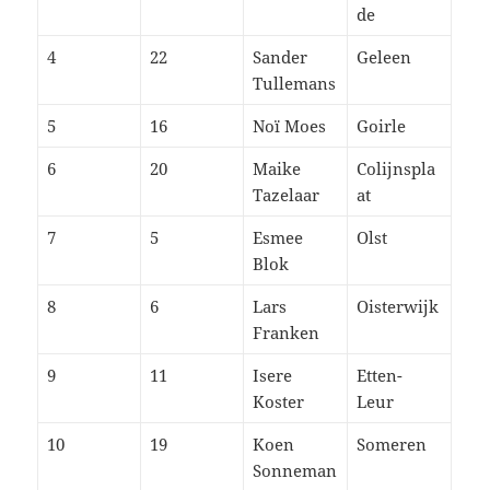
de
4
22
Sander
Geleen
Tullemans
5
16
Noï Moes
Goirle
6
20
Maike
Colijnspla
Tazelaar
at
7
5
Esmee
Olst
Blok
8
6
Lars
Oisterwijk
Franken
9
11
Isere
Etten-
Koster
Leur
10
19
Koen
Someren
Sonneman