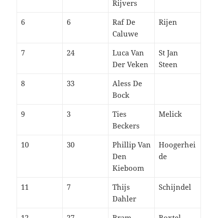
Rijvers
6
6
Raf De
Rijen
Caluwe
7
24
Luca Van
St Jan
Der Veken
Steen
8
33
Aless De
Bock
9
3
Ties
Melick
Beckers
10
30
Phillip Van
Hoogerhei
Den
de
Kieboom
11
7
Thijs
Schijndel
Dahler
12
27
Bram
Boxtel