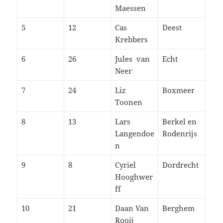
Maessen
5
12
Cas
Deest
Krebbers
6
26
Jules van
Echt
Neer
7
24
Liz
Boxmeer
Toonen
8
13
Lars
Berkel en
Langendoe
Rodenrijs
n
9
8
Cyriel
Dordrecht
Hooghwer
ff
10
21
Daan Van
Berghem
Rooij