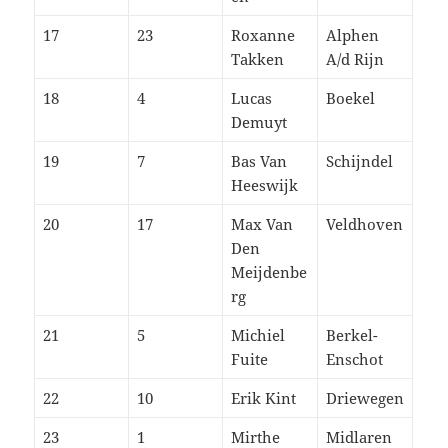
17
23
Roxanne
Alphen
Takken
A/d Rijn
18
4
Lucas
Boekel
Demuyt
19
7
Bas Van
Schijndel
Heeswijk
20
17
Max Van
Veldhoven
Den
Meijdenbe
rg
21
5
Michiel
Berkel-
Fuite
Enschot
22
10
Erik Kint
Driewegen
23
1
Mirthe
Midlaren