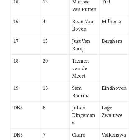
15
13
Marissa
Tiel
Van Putten
16
4
Roan Van
Milheeze
Boven
17
15
Just Van
Berghem
Rooij
18
20
Tiemen
van de
Meert
19
18
Sam
Eindhoven
Boerma
DNS
6
Julian
Lage
Dingeman
Zwaluwe
s
DNS
7
Claire
Valkenswa