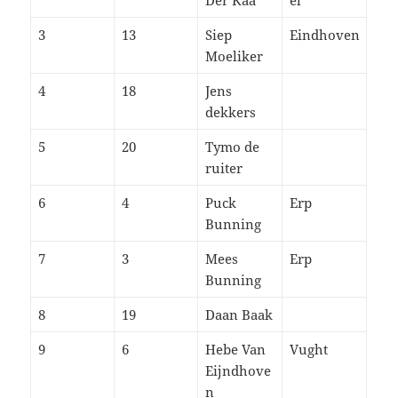
3
13
Siep
Eindhoven
Moeliker
4
18
Jens
dekkers
5
20
Tymo de
ruiter
6
4
Puck
Erp
Bunning
7
3
Mees
Erp
Bunning
8
19
Daan Baak
9
6
Hebe Van
Vught
Eijndhove
n