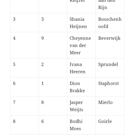
Keijzer
aan den
Rijn
3
3
Shania
Bosschenh
Heijnen
oofd
4
9
Cheyenne
Beverwijk
van der
Meer
5
2
Ivana
Sprundel
Heeren
6
1
Dion
Staphorst
Brakke
7
8
Jasper
Mierlo
Weijts
8
6
Bodhi
Goirle
Moes