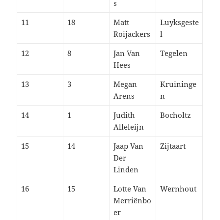
s
11
18
Matt
Luyksgeste
Roijackers
l
12
8
Jan Van
Tegelen
Hees
13
3
Megan
Kruininge
Arens
n
14
1
Judith
Bocholtz
Alleleijn
15
14
Jaap Van
Zijtaart
Der
Linden
16
15
Lotte Van
Wernhout
Merriënbo
er