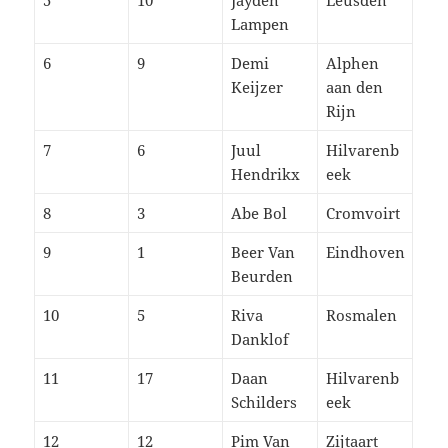
5
10
Jayden
Leusden
Lampen
6
9
Demi
Alphen
Keijzer
aan den
Rijn
7
6
Juul
Hilvarenb
Hendrikx
eek
8
3
Abe Bol
Cromvoirt
9
1
Beer Van
Eindhoven
Beurden
10
5
Riva
Rosmalen
Danklof
11
17
Daan
Hilvarenb
Schilders
eek
12
12
Pim Van
Zijtaart