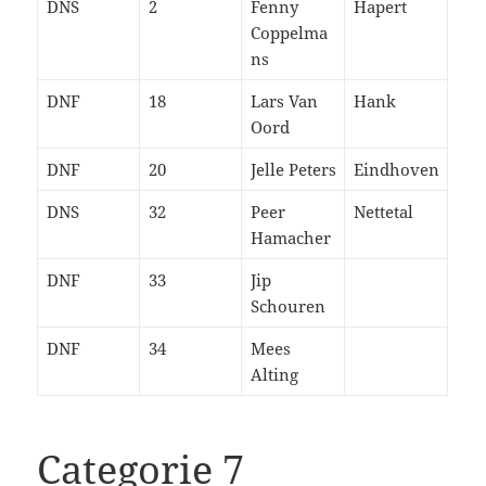
DNS
2
Fenny
Hapert
Coppelma
ns
DNF
18
Lars Van
Hank
Oord
DNF
20
Jelle Peters
Eindhoven
DNS
32
Peer
Nettetal
Hamacher
DNF
33
Jip
Schouren
DNF
34
Mees
Alting
Categorie 7