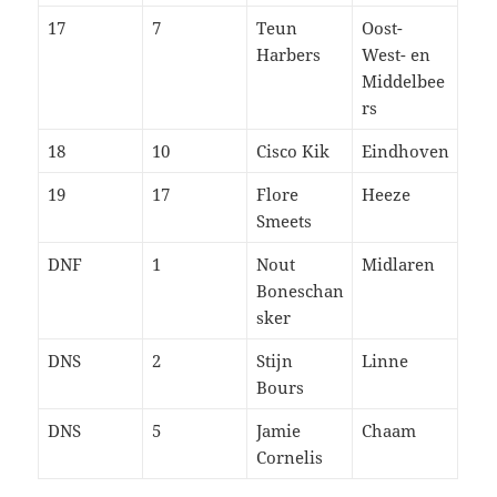
17
7
Teun
Oost-
Harbers
West- en
Middelbee
rs
18
10
Cisco Kik
Eindhoven
19
17
Flore
Heeze
Smeets
DNF
1
Nout
Midlaren
Boneschan
sker
DNS
2
Stijn
Linne
Bours
DNS
5
Jamie
Chaam
Cornelis