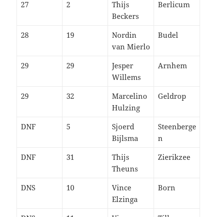
27
2
Thijs
Berlicum
Beckers
28
19
Nordin
Budel
van Mierlo
29
29
Jesper
Arnhem
Willems
29
32
Marcelino
Geldrop
Hulzing
DNF
5
Sjoerd
Steenberge
Bijlsma
n
DNF
31
Thijs
Zierikzee
Theuns
DNS
10
Vince
Born
Elzinga