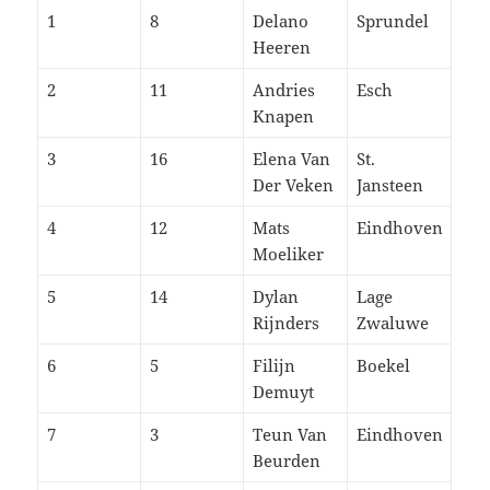
1
8
Delano
Sprundel
Heeren
2
11
Andries
Esch
Knapen
3
16
Elena Van
St.
Der Veken
Jansteen
4
12
Mats
Eindhoven
Moeliker
5
14
Dylan
Lage
Rijnders
Zwaluwe
6
5
Filijn
Boekel
Demuyt
7
3
Teun Van
Eindhoven
Beurden